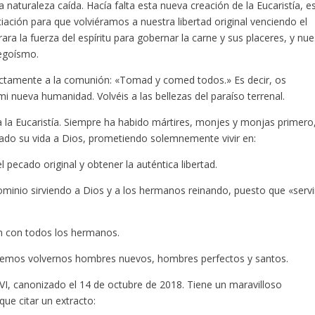
a naturaleza caída. Hacía falta esta nueva creación de la Eucaristía, e
iación para que volviéramos a nuestra libertad original venciendo el
ra la fuerza del espíritu para gobernar la carne y sus placeres, y nue
 egoísmo.
ectamente a la comunión: «Tomad y comed todos.» Es decir, os
 nueva humanidad. Volvéis a las bellezas del paraíso terrenal.
s a la Eucaristía. Siempre ha habido mártires, monjes y monjas primero
rado su vida a Dios, prometiendo solemnemente vivir en:
 pecado original y obtener la auténtica libertad.
ominio sirviendo a Dios y a los hermanos reinando, puesto que «servi
n con todos los hermanos.
podemos volvernos hombres nuevos, hombres perfectos y santos.
VI, canonizado el 14 de octubre de 2018. Tiene un maravilloso
que citar un extracto: