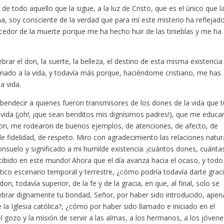
 de todo aquello que la sigue, a la luz de Cristo, que es el único que l
a, soy consciente de la verdad que para mí este misterio ha reflejad
ncedor de la muerte porque me ha hecho huir de las tinieblas y me ha
rar el don, la suerte, la belleza, el destino de esta misma existencia
amado a la vida, y todavía más porque, haciéndome cristiano, me has
a vida.
 bendecir a quienes fueron transmisores de los dones de la vida que t
vida (¡oh!, ¡que sean benditos mis dignísimos padres!), que me educa
on, me rodearon de buenos ejemplos, de atenciones, de afecto, de
e fidelidad, de respeto. Miro con agradecimiento las relaciones natur
consuelo y significado a mi humilde existencia: ¡cuántos dones, cuánta
cibido en este mundo! Ahora que el día avanza hacia el ocaso, y todo
ico escenario temporal y terrestre, ¿cómo podría todavía darte grac
don, todavía superior, de la fe y de la gracia, en que, al final, solo se
lebrar dignamente tu bondad, Señor, por haber sido introducido, apen
a Iglesia católica?, ¿cómo por haber sido llamado e iniciado en el
 gozo y la misión de servir a las almas, a los hermanos, a los jóvene