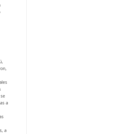
a
o
ú,
ron,
ales
s
 se
ias a
as
s, a