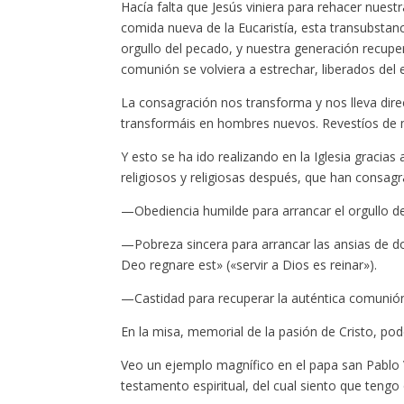
Hacía falta que Jesús viniera para rehacer nuestr
comida nueva de la Eucaristía, esta transubstanc
orgullo del pecado, y nuestra generación recupera
comunión se volviera a estrechar, liberados del
La consagración nos transforma y nos lleva dir
transformáis en hombres nuevos. Revestíos de mi
Y esto se ha ido realizando en la Iglesia gracia
religiosos y religiosas después, que han consag
—Obediencia humilde para arrancar el orgullo del
—Pobreza sincera para arrancar las ansias de d
Deo regnare est» («servir a Dios es reinar»).
—Castidad para recuperar la auténtica comunió
En la misa, memorial de la pasión de Cristo, 
Veo un ejemplo magnífico en el papa san Pablo 
testamento espiritual, del cual siento que tengo 