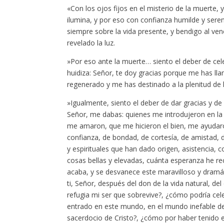
«Con los ojos fijos en el misterio de la muerte, y
ilumina, y por eso con confianza humilde y seren
siempre sobre la vida presente, y bendigo al ve
revelado la luz.
»Por eso ante la muerte… siento el deber de celeb
huidiza: Señor, te doy gracias porque me has ll
regenerado y me has destinado a la plenitud de l
»Igualmente, siento el deber de dar gracias y de
Señor, me dabas: quienes me introdujeron en la 
me amaron, que me hicieron el bien, me ayudar
confianza, de bondad, de cortesía, de amistad, d
y espirituales que han dado origen, asistencia, 
cosas bellas y elevadas, cuánta esperanza he re
acaba, y se desvanece este maravilloso y dramát
ti, Señor, después del don de la vida natural, del 
refugia mi ser que sobrevive?, ¿cómo podría ce
entrado en este mundo, en el mundo inefable de l
sacerdocio de Cristo?, ¿cómo por haber tenido el