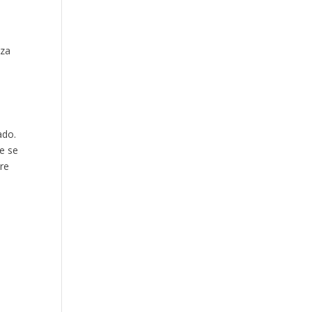
eza
ado.
e se
bre