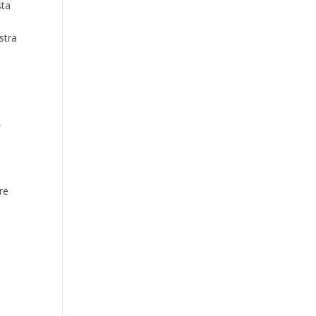
sta
stra
,
re