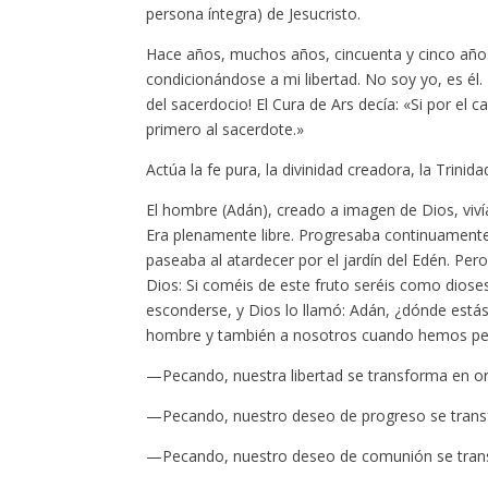
persona íntegra) de Jesucristo.
Hace años, muchos años, cincuenta y cinco años
condicionándose a mi libertad. No soy yo, es él.
del sacerdocio! El Cura de Ars decía: «Si por el 
primero al sacerdote.»
Actúa la fe pura, la divinidad creadora, la Trinid
El hombre (Adán), creado a imagen de Dios, vivía 
Era plenamente libre. Progresaba continuamente
paseaba al atardecer por el jardín del Edén. Pe
Dios: Si coméis de este fruto seréis como dioses
esconderse, y Dios lo llamó: Adán, ¿dónde estás
hombre y también a nosotros cuando hemos pe
—Pecando, nuestra libertad se transforma en or
—Pecando, nuestro deseo de progreso se transf
—Pecando, nuestro deseo de comunión se tran