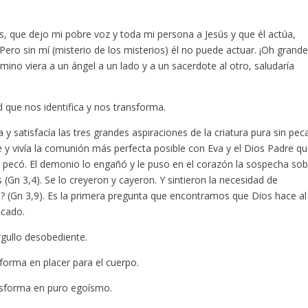
, que dejo mi pobre voz y toda mi persona a Jesús y que él actúa,
 Pero sin mí (misterio de los misterios) él no puede actuar. ¡Oh grand
camino viera a un ángel a un lado y a un sacerdote al otro, saludaría
ad que nos identifica y nos transforma.
y satisfacía las tres grandes aspiraciones de la criatura pura sin pec
 y vivía la comunión más perfecta posible con Eva y el Dios Padre qu
ro pecó. El demonio lo engañó y le puso en el corazón la sospecha so
 (Gn 3,4). Se lo creyeron y cayeron. Y sintieron la necesidad de
? (Gn 3,9). Es la primera pregunta que encontramos que Dios hace al
cado.
gullo desobediente.
orma en placer para el cuerpo.
sforma en puro egoísmo.