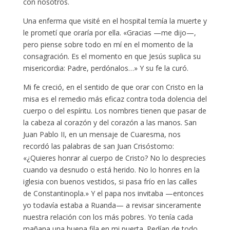
con nosotros.
Una enferma que visité en el hospital temía la muerte y
le prometí que oraría por ella. «Gracias —me dijo—,
pero piense sobre todo en mí en el momento de la
consagración. Es el momento en que Jesús suplica su
misericordia: Padre, perdónalos…» Y su fe la curó.
Mi fe creció, en el sentido de que orar con Cristo en la
misa es el remedio más eficaz contra toda dolencia del
cuerpo o del espíritu. Los nombres tienen que pasar de
la cabeza al corazón y del corazón a las manos. San
Juan Pablo II, en un mensaje de Cuaresma, nos
recordó las palabras de san Juan Crisóstomo:
«¿Quieres honrar al cuerpo de Cristo? No lo desprecies
cuando va desnudo o está herido. No lo honres en la
iglesia con buenos vestidos, si pasa frío en las calles
de Constantinopla.» Y el papa nos invitaba —entonces
yo todavía estaba a Ruanda— a revisar sinceramente
nuestra relación con los más pobres. Yo tenía cada
mañana una buena fila en mi puerta. Pedían de todo.